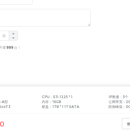
台
开通
999
台！
CPU：
E3-1225
*
1
IP数量：
3
个
-A型
内存：
16GB
公网带宽：
2
tos7.3
硬盘：
1TB
*
1
1T SATA
防御峰值：
0
0
© 2018-2026 aliyun9.com 版权所有